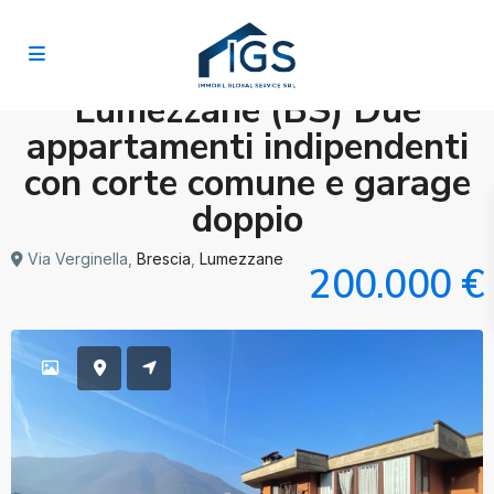
Lumezzane (BS) Due
appartamenti indipendenti
con corte comune e garage
doppio
Via Verginella,
Brescia
,
Lumezzane
200.000 €