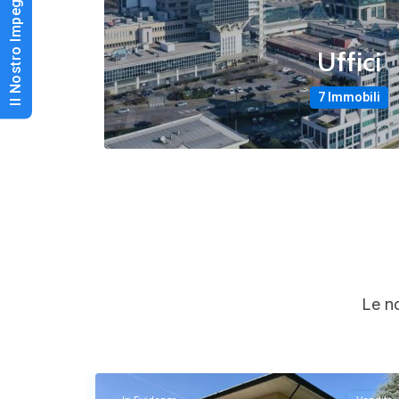
Il Nostro Impegno per lo Sport
Uffici
7 Immobili
Le no
Travagliato
,
34
Brescia