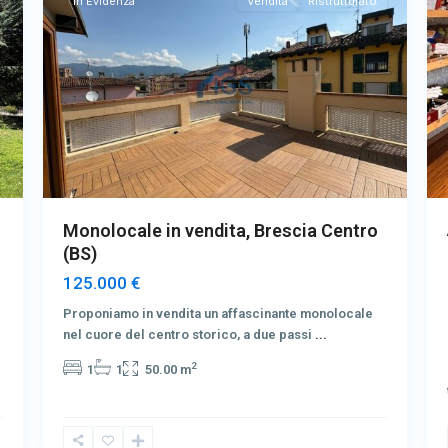
In Evidenza
Vendita
Ristrutturato
Monolocale in vendita, Brescia Centro
(BS)
125.000 €
Proponiamo in vendita un affascinante monolocale
nel cuore del centro storico, a due passi
...
2
1
1
50.00 m