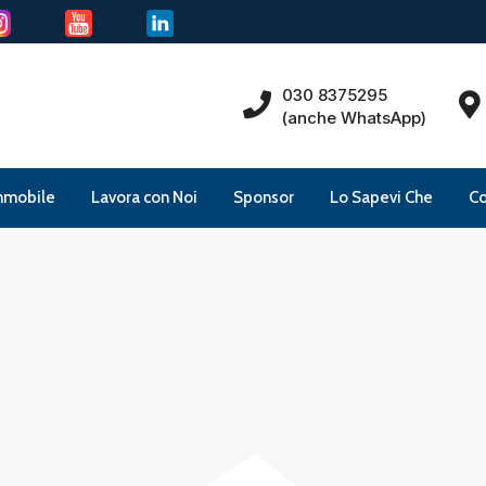
030 8375295
(anche WhatsApp)
mmobile
Lavora con Noi
Sponsor
Lo Sapevi Che
Co