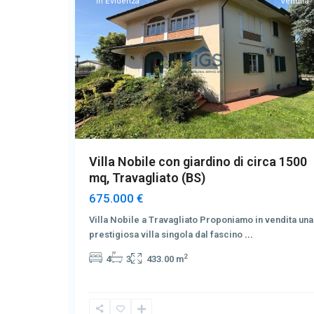
Vendita
In Evidenza
Vendita
Villa Nobile con giardino di circa 1500
mq, Travagliato (BS)
675.000 €
ndente,
Villa Nobile a Travagliato Proponiamo in vendita una
prestigiosa villa singola dal fascino
...
2
4
3
433.00 m