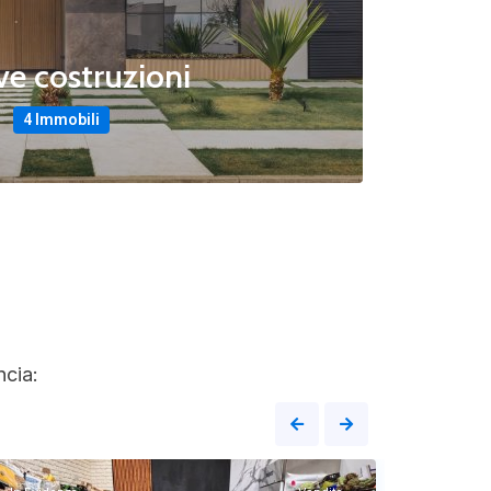
e costruzioni
4 Immobili
ncia:
Brescia
,
Brescia
,
17
Brescia
Brescia