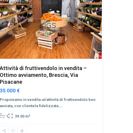
In Evidenza
Vendita
In Eviden
Attività di fruttivendolo in vendita –
Bilocale
Ottimo avviamento, Brescia, Via
Brescia
Pisacane
120.000
35.000 €
Vi proponi
bilocale,
Proponiamo in vendita un'attività di fruttivendolo ben
avviata, con clientela fidelizzata
...
1
1
2
1
39.00 m