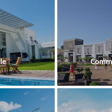
le
Commer