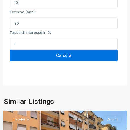
Termine (anni)
Tasso di interesse in %
Calcola
Brescia
,
Similar Listings
Brescia
In Evidenza
Vendita