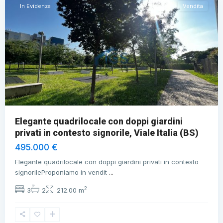
In Evidenza
Vendita
Elegante quadrilocale con doppi giardini
privati in contesto signorile, Viale Italia (BS)
495.000 €
Elegante quadrilocale con doppi giardini privati in contesto
signorileProponiamo in vendit
...
2
3
2
212.00 m
Brescia
,