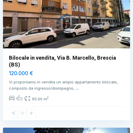
Bilocale in vendita, Via B. Marcello, Brescia
(BS)
120.000 €
Vi proponiamo in vendita un ampio appartamento bilocale,
composto da ingresso/disimpegno,
...
2
1
1
65.00 m
Brescia
,
Brescia