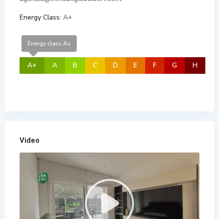
Energy Class:
A+
Energy class A+
A+
A
B
C
D
E
F
G
H
Video