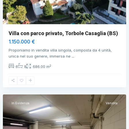
Villa con parco privato, Torbole Casaglia (BS)
1.150.000 €
Proponiamo in vendita villa singola, composta da 4 unità,
unica nel suo genere, immersa ne
...
2
6
8
686.00 m
Brescia
,
Brescia
In Evidenza
Vendita