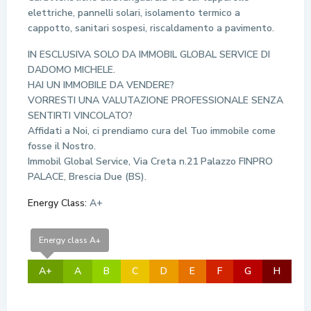
elettriche, pannelli solari, isolamento termico a
cappotto, sanitari sospesi, riscaldamento a pavimento.
IN ESCLUSIVA SOLO DA IMMOBIL GLOBAL SERVICE DI
DADOMO MICHELE.
HAI UN IMMOBILE DA VENDERE?
VORRESTI UNA VALUTAZIONE PROFESSIONALE SENZA
SENTIRTI VINCOLATO?
Affidati a Noi, ci prendiamo cura del Tuo immobile come
fosse il Nostro.
Immobil Global Service, Via Creta n.21 Palazzo FINPRO
PALACE, Brescia Due (BS).
Energy Class:
A+
Energy class A+
A+
A
B
C
D
E
F
G
H