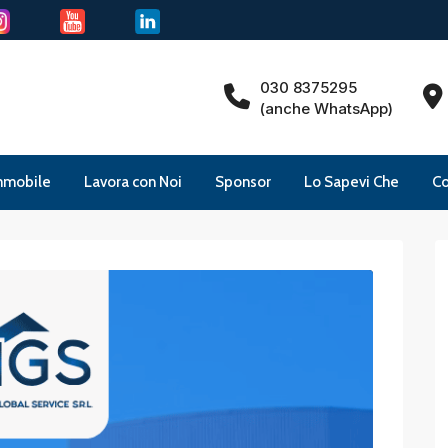
030 8375295
(anche WhatsApp)
mmobile
Lavora con Noi
Sponsor
Lo Sapevi Che
Co