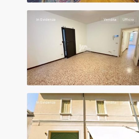
12
Brescia
In Evidenza
Vendita
Ufficio
Brescia
,
16
Brescia
In Evidenza
Vendita
Ufficio