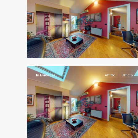
Brescia
,
12
Brescia
In Evidenza
Affitto
Ufficio
Brescia
,