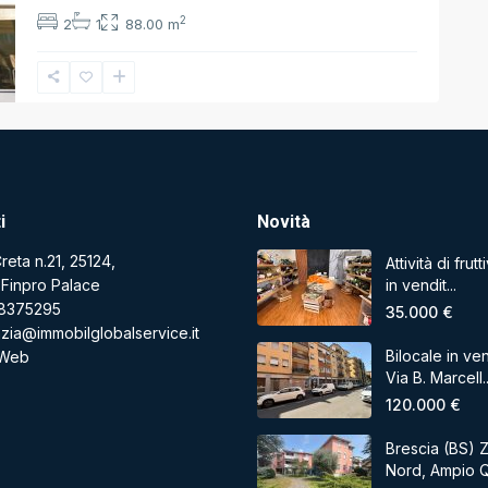
2
2
1
88.00 m
i
Novità
reta n.21, 25124,
Attività di fru
in vendit...
 Finpro Palace
8375295
35.000 €
zia@immobilglobalservice.it
Bilocale in ven
 Web
Via B. Marcell..
120.000 €
Brescia (BS) 
Nord, Ampio Q