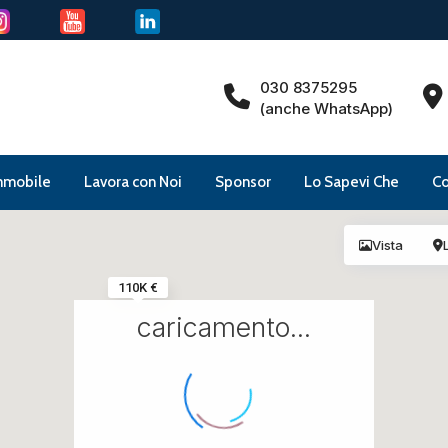
030 8375295
(anche WhatsApp)
mmobile
Lavora con Noi
Sponsor
Lo Sapevi Che
Co
Vista
110K €
caricamento...