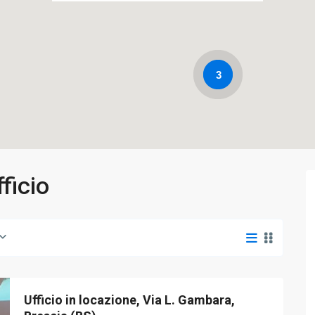
3
e
Numero Bagni
Garage
fficio
Ufficio in locazione, Via L. Gambara,