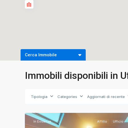
Cerca Immobile
Tipologia contratto
Numero camer
Immobili disponibili in U
Tipologia
Categories
Aggiornati di recente
Brescia
,
12
Brescia
In Evidenza
Affitto
Ufficio