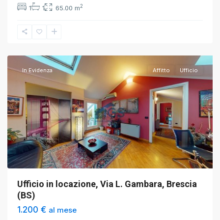
2
1
1
65.00 m
Brescia
,
Brescia
In Evidenza
Affitto
Ufficio
Ufficio in locazione, Via L. Gambara, Brescia
(BS)
1.200 €
al mese