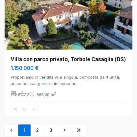
Villa con parco privato, Torbole Casaglia (BS)
1.150.000 €
Proponiamo in vendita villa singola, composta da 4 unità,
unica nel suo genere, immersa ne
...
2
6
8
686.00 m
1
2
3