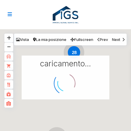
Vista
La mia posizione
Fullscreen
Prev
Next
28
caricamento...