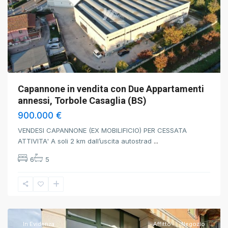
Capannone in vendita con Due Appartamenti
annessi, Torbole Casaglia (BS)
900.000 €
VENDESI CAPANNONE (EX MOBILIFICIO) PER CESSATA
ATTIVITA' A soli 2 km dall’uscita autostrad
...
6
5
Torbole
Casaglia
,
Brescia
In Evidenza
Affitto
Negozio