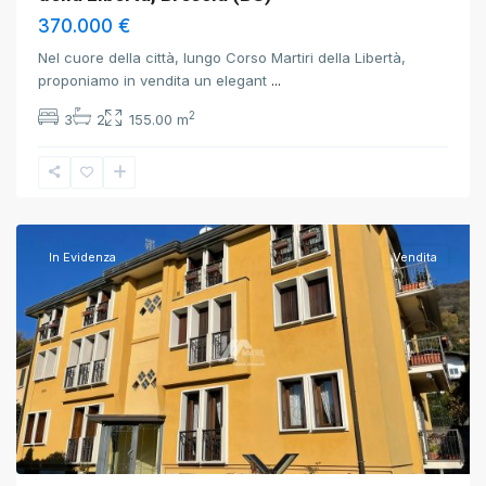
370.000 €
Nel cuore della città, lungo Corso Martiri della Libertà,
proponiamo in vendita un elegant
...
2
3
2
155.00 m
Brescia
,
Brescia
In Evidenza
Vendita