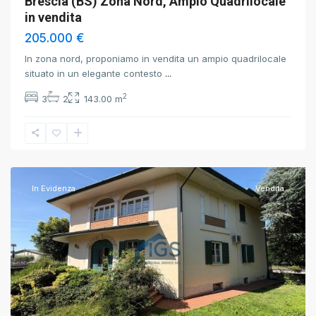
Brescia (BS) Zona Nord, Ampio Quadrilocale
in vendita
205.000 €
In zona nord, proponiamo in vendita un ampio quadrilocale
situato in un elegante contesto
...
2
3
2
143.00 m
Travagliato
,
Brescia
In Evidenza
Vendita