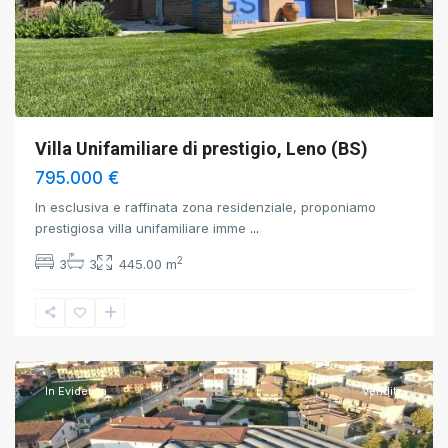
Villa Unifamiliare di prestigio, Leno (BS)
795.000 €
In esclusiva e raffinata zona residenziale, proponiamo
prestigiosa villa unifamiliare imme
...
2
3
3
445.00 m
Torbole
Casaglia
,
Brescia
In Evidenza
Vendita