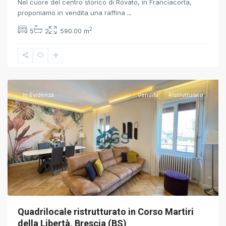
Nel cuore del centro storico di Rovato, in Franciacorta,
proponiamo in vendita una raffina
...
2
5
2
590.00 m
Brescia
,
Brescia
In Evidenza
Vendita
Ristrutturato
Quadrilocale ristrutturato in Corso Martiri
della Libertà, Brescia (BS)