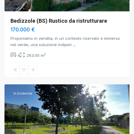
Bedizzole (BS) Rustico da ristrutturare
170.000 €
Proponiamo in vendita, in un contesto riservato e immerso
nel verde, una soluzione indipen
...
2
4
263.00 m
Brescia
,
Brescia
In Evidenza
Vendita