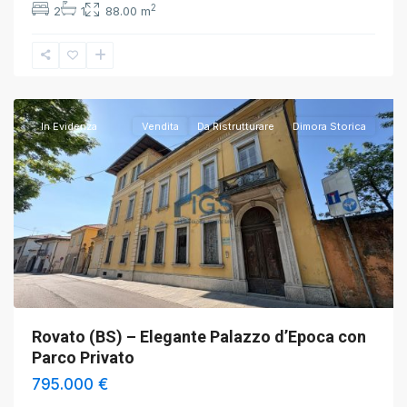
2
2
1
88.00 m
Rovato
,
Brescia
In Evidenza
Vendita
Da Ristrutturare
Dimora Storica
Rovato (BS) – Elegante Palazzo d’Epoca con
Parco Privato
795.000 €