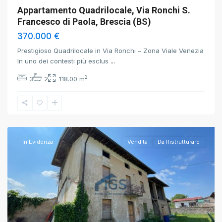
Appartamento Quadrilocale, Via Ronchi S.
Francesco di Paola, Brescia (BS)
370.000 €
Prestigioso Quadrilocale in Via Ronchi – Zona Viale Venezia
In uno dei contesti più esclus
...
2
3
2
118.00 m
Bedizzole
,
Brescia
In Evidenza
Vendita
Da Ristrutturare