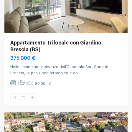
Appartamento Trilocale con Giardino,
Brescia (BS)
375.000 €
Nelle immediate vicinanze dell’Ospedale Sant’Anna di
Brescia, in posizione strategica e co
...
2
2
2
80.00 m
Torbole
Casaglia
,
Brescia
In Evidenza
Vendita