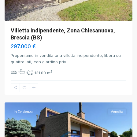
Villetta indipendente, Zona Chiesanuova,
Brescia (BS)
297.000 €
Proponiamo in vendita una villetta indipendente, libera su
quattro lati, con giardino priv
...
2
1
1
131.00 m
Leno
,
Brescia
In Evidenza
Vendita