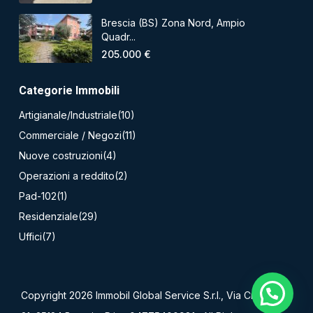
Brescia (BS) Zona Nord, Ampio
Quadr...
205.000 €
Categorie Immobili
Artigianale/Industriale
(10)
Commerciale / Negozi
(11)
Nuove costruzioni
(4)
Operazioni a reddito
(2)
Pad-102
(1)
Residenziale
(29)
Uffici
(7)
Hai bisogno di aiuto?
Copyright 2026 Immobil Global Service S.r.l., Via Creta n.