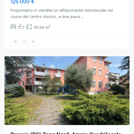
125.000 €
Proponiamo in vendita un affascinante monolocale nel
cuore del centro storico, a due passi
...
2
1
1
50.00 m
Brescia
,
Brescia
In Evidenza
Vendita