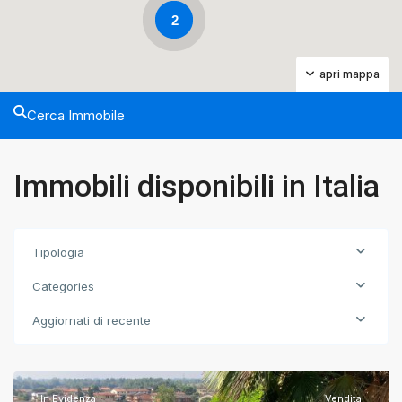
2
apri mappa
Cerca Immobile
Immobili disponibili in Italia
Tipologia
Categories
Capriano
Del
Aggiornati di recente
Colle
,
Brescia
In Evidenza
Vendita