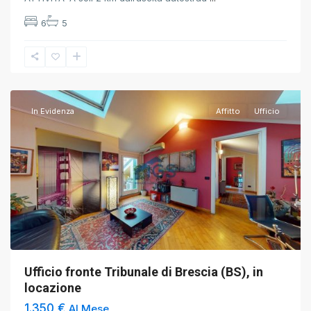
6
5
Brescia
,
Brescia
In Evidenza
Affitto
Ufficio
Ufficio fronte Tribunale di Brescia (BS), in
locazione
1.350 €
Al Mese