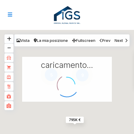
Vista
La mia posizione
Fullscreen
Prev
Next
caricamento...
5
9
795K €