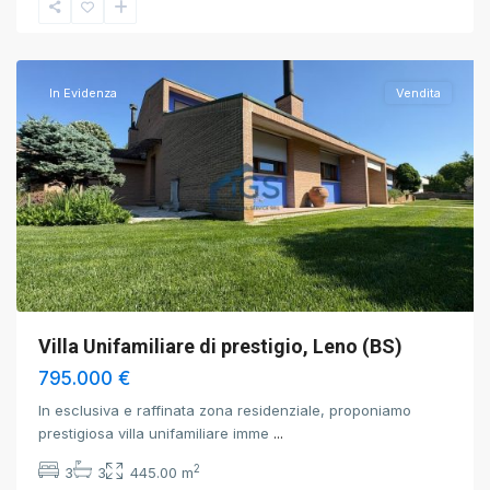
Leno
,
Brescia
In Evidenza
Vendita
Villa Unifamiliare di prestigio, Leno (BS)
795.000 €
In esclusiva e raffinata zona residenziale, proponiamo
prestigiosa villa unifamiliare imme
...
2
3
3
445.00 m