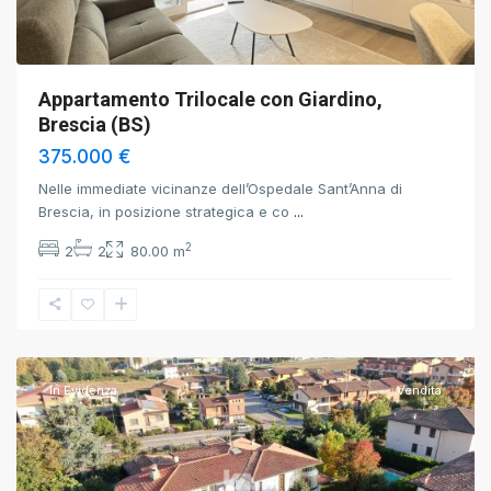
Appartamento Trilocale con Giardino,
Brescia (BS)
375.000 €
Nelle immediate vicinanze dell’Ospedale Sant’Anna di
Brescia, in posizione strategica e co
...
2
2
2
80.00 m
Torbole
Casaglia
,
Brescia
In Evidenza
Vendita