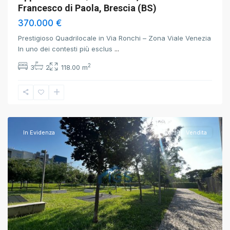
Francesco di Paola, Brescia (BS)
370.000 €
Prestigioso Quadrilocale in Via Ronchi – Zona Viale Venezia
In uno dei contesti più esclus
...
2
3
2
118.00 m
Brescia
,
Brescia
In Evidenza
Vendita