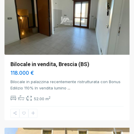
Bilocale in vendita, Brescia (BS)
118.000 €
Bilocale in palazzina recentemente ristrutturata con Bonus
Edilizio 110% In vendita lumino
...
2
1
1
52.00 m
Brescia
,
Brescia