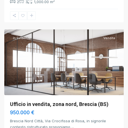
2
2
3
1,000.00 m
Brescia
,
Brescia
In Evidenza
Vendita
Ufficio in vendita, zona nord, Brescia (BS)
950.000 €
Brescia Nord Città, Via Crocifissa di Rosa, in signorile
contesto ristrutturato proponiamo
...