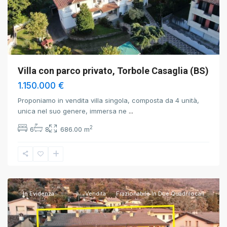
Villa con parco privato, Torbole Casaglia (BS)
1.150.000 €
Proponiamo in vendita villa singola, composta da 4 unità,
unica nel suo genere, immersa ne
...
2
6
8
686.00 m
Brescia
,
Brescia
In Evidenza
Vendita
Frazionabile In Due Quadrilocali