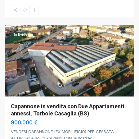
Torbole
Casaglia
,
Brescia
In Evidenza
Vendita
Capannone in vendita con Due Appartamenti
annessi, Torbole Casaglia (BS)
900.000 €
VENDESI CAPANNONE (EX MOBILIFICIO) PER CESSATA
ATTIVITA' A soli 2 km dall’uscita autostrad
...